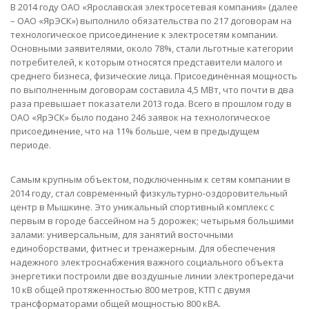
В 2014 году ОАО «Ярославская электросетевая компания» (далее
– ОАО «ЯрЭСК») выполнило обязательства по 217 договорам на
технологическое присоединение к электросетям компании.
Основными заявителями, около 78%, стали льготные категории
потребителей, к которым относятся представители малого и
среднего бизнеса, физические лица. Присоединённая мощность
по выполненным договорам составила 4,5 МВт, что почти в два
раза превышает показатели 2013 года. Всего в прошлом году в
ОАО «ЯрЭСК» было подано 246 заявок на технологическое
присоединение, что на 11% больше, чем в предыдущем
периоде.
Самым крупным объектом, подключенным к сетям компании в
2014 году, стал современный физкультурно-оздоровительный
центр в Мышкине. Это уникальный спортивный комплекс с
первым в городе бассейном на 5 дорожек; четырьмя большими
залами: универсальным, для занятий восточными
единоборствами, фитнес и тренажерным. Для обеспечения
надежного электроснабжения важного социального объекта
энергетики построили две воздушные линии электропередачи
10 кВ общей протяженностью 800 метров, КТП с двумя
трансформаторами общей мощностью 800 кВА.