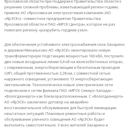
Ярославской области при поддержке Правительства области к
решению сложной проблемы, изматывающей регион годами,
привлек АО «Ярославская электросетевая компания» (АО
«ЯрЭСК») - совместное предприятие Правительства
Ярославской области и ПАО «МРСК Центра», которое не раз
помогало региону «разрубить гордиев узел».
Для обеспечения устойчивого электроснабжения села Захарино
и деревни Михальково АО «ЯрЭСК» смонтировало новую
трансформаторную подстанцию мощностью 160 кВА, построило
две новые воздушные линии 0,4 кВ на железобетонных опорах,
с современным, энергосберегающим и безопасным проводом
СИП, общей протяженностью 3,28 км, с совместной сетью
наружного освещения, установило 13 энергосберегающих
светильников. Технологически новые электрические сети
подключили к сетям филиала ПАО «МРСК Северо-Запада» -
«Вологдаэнерго» как близкорасположенным. С «Вологдаэнерго»
АО «ЯрЭСК» заключило договор на аварийно-
восстановительное обслуживание для быстрой ликвидации
нештатных ситуаций. Плановые ремонтные работы и
обслуживание уличного освещения АО «ЯрЭСК» будет
выполнять самостоятельно. У всех жителей Захарино и