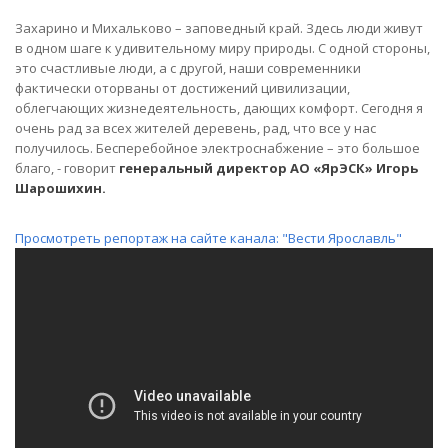
Захарино и Михальково – заповедный край. Здесь люди живут
в одном шаге к удивительному миру природы. С одной стороны,
это счастливые люди, а с другой, наши современники
фактически оторваны от достижений цивилизации,
облегчающих жизнедеятельность, дающих комфорт. Сегодня я
очень рад за всех жителей деревень, рад, что все у нас
получилось. Бесперебойное электроснабжение – это большое
благо, - говорит
генеральный директор АО «ЯрЭСК» Игорь
Шарошихин.
Просмотреть репортаж на сайте канала: "Вести Ярославль"