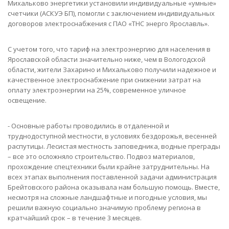
Михальково энергетики установили индивидуальные «умные»
счетчики (АСКУЭ БП), помогли с заключением индивидуальных
договоров электроснабжения с ПАО «ТНС энерго Ярославль».
С учетом того, что тариф на электроэнергию для населения в
Ярославской области значительно ниже, чем в Вологодской
области, жители Захарино и Михальково получили надежное и
качественное электроснабжение при снижении затрат на
оплату электроэнергии на 25%, современное уличное
освещение.
- Основные работы проводились в отдаленной и
труднодоступной местности, в условиях бездорожья, весенней
распутицы. Лесистая местность заповедника, водные преграды
– все это осложняло строительство. Подвоз материалов,
прохождение спецтехники были крайне затруднительны. На
всех этапах выполнения поставленной задачи администрация
Брейтовского района оказывала нам большую помощь. Вместе,
несмотря на сложные ландшафтные и погодные условия, мы
решили важную социально значимую проблему региона в
кратчайший срок – в течение 3 месяцев.