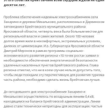
Этого события брейтовчане всем сердцем ждали не один
десяток лет.
Проблема обеспечения надежным электроснабжением села
Захарино и деревни Михальково, расположенных в Дарвинском
заповеднике Брейтовского муниципального района
Ярославской области, четверть века была больным местом для
региональной власти и самих жителей. Около 100 человек
долгое время жили в некомфортных, экстремальных условиях,
далеких от цивилизации. И.о. Губернатора Ярославской области
Дмитрий Миронов в рамках программы социально-
экономического развития региона «10 точек роста» заявил о
необходимости обеспечения энергетической безопасности
удаленных населенных пунктов Брейтовского района. Глава
региона отметил, что ни в коем случае нельзя допустить того,
чтобы люди покидали эту перспективную для развития туризма
часть района, необходимо сделать жизнь брейтовчан лучше.
До сегодняшнего дня электроснабжение Захарино и
Михальково осуществлялось по воздушным линиям 0,4 кВ,
находящимся на балансе Брейтовской администрации. Линии
давно стали технически непригодны для эксплуатации. Частые