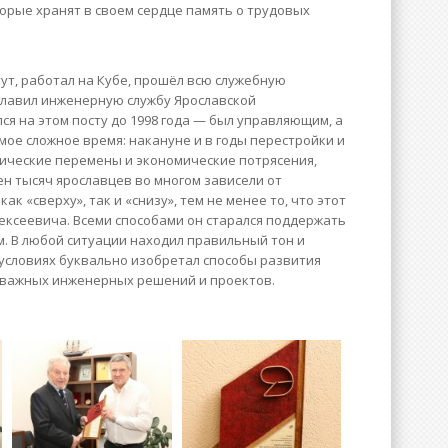
орые хранят в своем сердце память о трудовых
т, работал на Кубе, прошёл всю служебную
зглавил инженерную службу Ярославской
ся на этом посту до 1998 года — был управляющим, а
ое сложное время: накануне и в годы перестройки и
тические перемены и экономические потрясения,
н тысяч яро­славцев во многом зависели от
к «сверху», так и «снизу», тем не менее то, что этот
лексеевича. Всеми способами он старался поддержать
м. В любой ситуации находил правильный тон и
 условиях буквально изобретал способы развития
а важных инженерных решений и проектов.