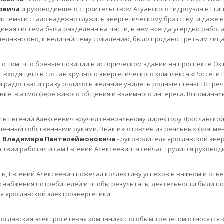
овича
и руководившего строительством Асуанского гидроузла в Еги
истемы и стало надежно служить энергетическому братству, и даже 
диная система была разделена на части, в нем всегда усердно рабо
недавно оно, к величайшему сожалению, было продано третьим лицам
 о том, что боевые позиции в историческом здании на проспекте Окт
, входящего в состав крупного энергетического комплекса «Россети 
 радостью и сразу родилось желание увидеть родные стены. Встре
вке, в атмосфере живого общения и взаимного интереса. Вспоминали
ть Евгений Алексеевич вручил генеральному директору Ярославско
ленный собственными руками. Знак изготовлен из реальных фрагме
 Владимира Пантелеймоновича
- руководителя ярославской энерг
ствии работал и сам Евгений Алексеевич, а сейчас трудится руковод
ь, Евгений Алексеевич пожелал коллективу успехов в важном и от
снабжения потребителей и чтобы результаты деятельности были пов
я ярославской электроэнергетики.
рославская электросетевая компания» с особым трепетом относятся 