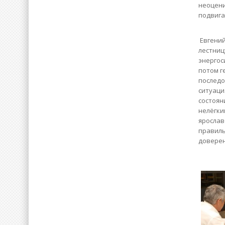
неоцени
подвига
Евгений
лестниц
энергос
потом г
последо
ситуаци
состояни
нелёгки
ярослав
правиль
доверен