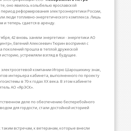
пте, оно явилось колыбелью ярославской
в период реформирования электроэнергетики России,
тали люди топливно-энергетического комплекса. Лишь
 и теперь сдается в аренду.
ября, 42 вновь заняли энергетики - энергетики АО
центр», Евгений Алексеевич Тюрин воспринял с
ча поколений прошла в теплой дружеской
 историю, устремляли взгляд в будущее.
й электросетевой компании Игорю Шарошихину знак,
нтов интерьера кабинета, выполненного по проекту
осистемы в 70-х годах XX века. В этом кабинете
итель АО «ЯрЭСК».
ветственном деле по обеспечению бесперебойного
одом для гордости, стали достойной историей
к таким встречам, к ветеранам, которые внесли