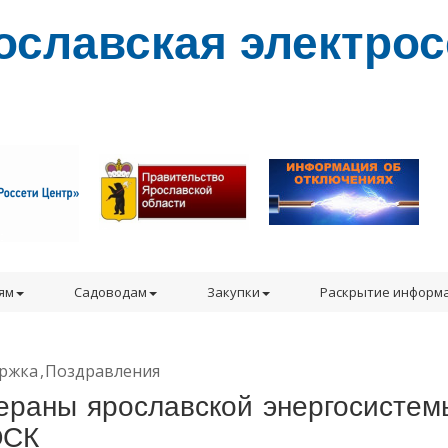
ославская электрос
ям
Садоводам
Закупки
Раскрытие информ
ржка
Поздравления
ераны ярославской энергосистем
ЭСК