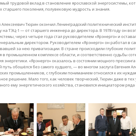
мый трудовой вклад в становление ярославской энергосистемы, кот
х старшего поколения, полувековую мудрость и знания.
 Алексеевич Тюрин окончил Ленинградский политехнический институ
у на ТЭЦ-1 — от старшего инженера до директора. В 1978 году он во
истемы, через четыре года стал руководителем «Ярэнерго» и оставал
енеральным директором. Руководителем «Ярэнерго» он работал в сам
вавшей за нею приватизации. В стране происходили глубокие поли
я в промышленном комплексе области, и соответственно судьбы соте
я энергетики. «Ярэнерго» оказалось в состоянии мощного прессинга ка
й путь обошёлся без самого худшего, — во многом заслуга Евгения А
ских промышленников, с глубоким пониманием относился к их нужда
ное решение. Мало того, как человек творческий, Тюрин даже в тех
ного ему энергетического хозяйства, становился инициатором ряд