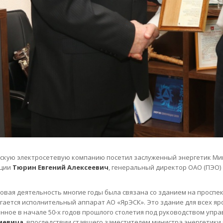
скую электросетевую компанию посетил заслуженный энергетик Мин
ции
Тюрин Евгений Алексеевич
, генеральный директор ОАО (ПЭО) «
довая деятельность многие годы была связана со зданием на проспек
гается исполнительный аппарат АО «ЯрЭСК». Это здание для всех яр
нное в начале 50-х годов прошлого столетия под руководством упр
иевича
, впоследствии ставшего заместителем министра энергетики