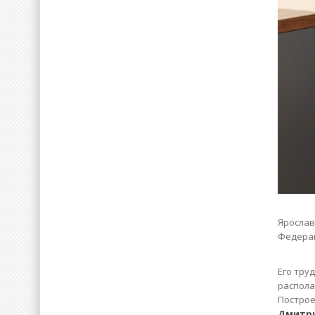
Ярослав
Федера
Его тру
распола
Построе
Дмитр