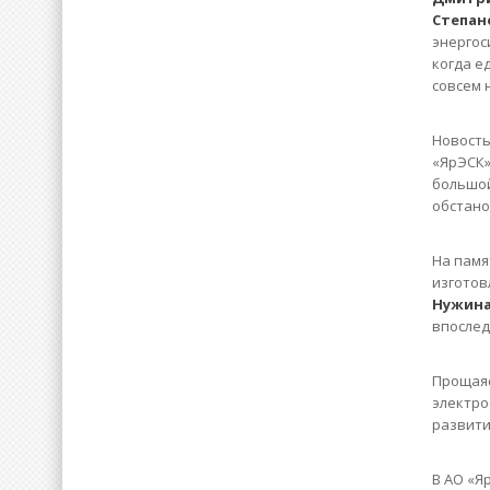
Степан
энергос
когда е
совсем 
Новость
«ЯрЭСК»
большой
обстано
На памя
изготов
Нужина
впослед
Прощаяс
электро
развити
В АО «Я